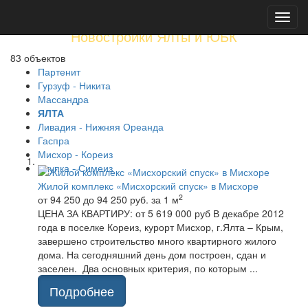
Toggl
navig
Новостройки Ялты и ЮБК
83
объектов
Партенит
Гурзуф - Никита
Массандра
ЯЛТА
Ливадия - Нижняя Ореанда
Гаспра
Мисхор - Кореиз
Алупка - Симеиз
Жилой комплекс «Мисхорский спуск» в Мисхоре
2
от 94 250 до 94 250 руб.
за 1 м
ЦЕНА ЗА КВАРТИРУ: от 5 619 000 руб В декабре 2012
года в поселке Кореиз, курорт Мисхор, г.Ялта – Крым,
завершено строительство много квартирного жилого
дома. На сегодняшний день дом построен, сдан и
заселен. Два основных критерия, по которым ...
Подробнее