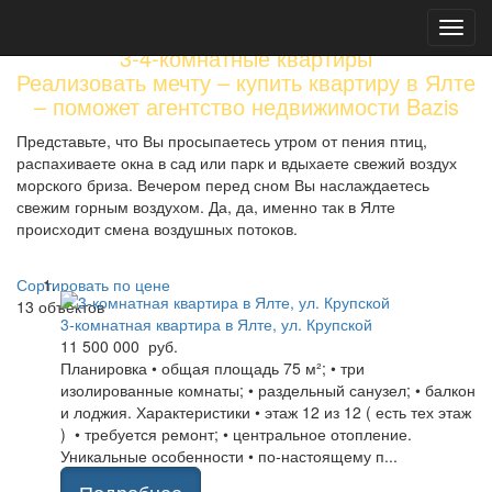
Toggl
navig
3-4-комнатные квартиры
Реализовать мечту – купить квартиру в Ялте
– поможет агентство недвижимости Bazis
Представьте, что Вы просыпаетесь утром от пения птиц,
распахиваете окна в сад или парк и вдыхаете свежий воздух
морского бриза. Вечером перед сном Вы наслаждаетесь
свежим горным воздухом. Да, да, именно так в Ялте
происходит смена воздушных потоков.
Читать далее...
Сортировать по цене
13
объектов
3-комнатная квартира в Ялте, ул. Крупской
11 500 000 руб.
Планировка • общая площадь 75 м²; • три
изолированные комнаты; • раздельный санузел; • балкон
и лоджия. Характеристики • этаж 12 из 12 ( есть тех этаж
) • требуется ремонт; • центральное отопление.
Уникальные особенности • по-настоящему п...