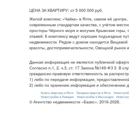
ЦЕНА ЗА КВАРТИРУ: от 5 000 000 руб.
Жилой комплекс «Чайка» в Ялте, самом её центре,
современным стандартам качества, с учётом местн
просторы Чёрного моря и могучие Крымские горы, 
этажей. К комплексу ведут хорошие подъездные пу
недвижимости. Рядом с домом находится Вещевой и
красоты, достопримечательности, Овощной рынок и
Данная информация не является публичной оферт
Согласно п.1, 2, ч.3, ст. 17 Закона №149-ФЗ 3. 
гражданско-правовую ответственность за распрост
1) либо по передаче информации, предоставленной
2) либо по хранению информации и обеспечению до
Купить квартиру в Ялте
Продажа квартир в Ялте
Новострой
Новостройки в Ливадии
Новостройки в Массандре
Новостро
© Агентство недвижимости «Базис», 2016-2026.