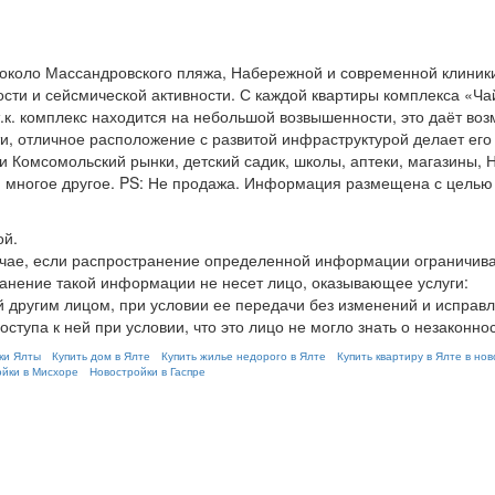
 около Массандровского пляжа, Набережной и современной клиник
ости и сейсмической активности. С каждой квартиры комплекса «Ч
т.к. комплекс находится на небольшой возвышенности, это даёт в
ти, отличное расположение с развитой инфраструктурой делает ег
 Комсомольский рынки, детский садик, школы, аптеки, магазины, 
 многое другое. PS: Не продажа. Информация размещена с целью 
ой.
В случае, если распространение определенной информации огранич
ранение такой информации не несет лицо, оказывающее услуги:
 другим лицом, при условии ее передачи без изменений и исправл
ступа к ней при условии, что это лицо не могло знать о незаконн
ки Ялты
Купить дом в Ялте
Купить жилье недорого в Ялте
Купить квартиру в Ялте в но
йки в Мисхоре
Новостройки в Гаспре