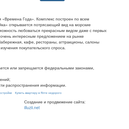
и «Времена Года». Комплекс построен по всем
айка» открывается потрясающий вид на морские
озможность любоваться прекрасным видом даже с первых
о очень интересным предложением на рынке
Набережная, кафе, рестораны, аттракционы, салоны
изучения покупательского спроса.
ивается или запрещается федеральными законами,
ений;
ости распространения информации.
востройке
Купить квартиру в Ялте недорого
Создание и продвижение сайта:
illuzii.net