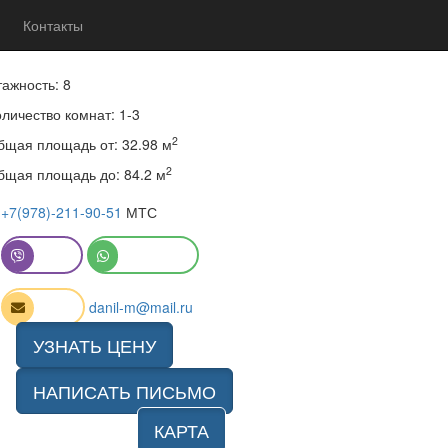
Контакты
2
 85 000 до 165 000 руб.
за 1 м
тажность: 8
личество комнат: 1-3
2
бщая площадь от: 32.98 м
2
бщая площадь до: 84.2 м
+7(978)-211-90-51
МТС
Viber
WhatsApp
Email
danil-m@mail.ru
УЗНАТЬ ЦЕНУ
НАПИСАТЬ ПИСЬМО
КАРТА