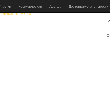
Участки
Коммерческая
Аренда
Достопримечательности
от
Чайка" в Ялте
Э
Ко
О
О