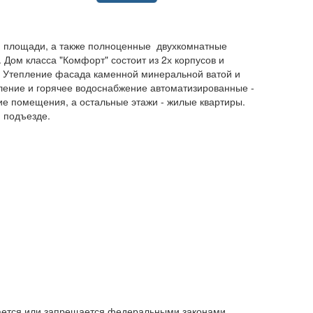
ой площади, а также полноценные двухкомнатные
Дом класса "Комфорт" состоит из 2х корпусов и
м. Утепление фасада каменной минеральной ватой и
ление и горячее водоснабжение автоматизированные -
кие помещения, а остальные этажи - жилые квартиры.
ом подъезде.
ивается или запрещается федеральными законами,