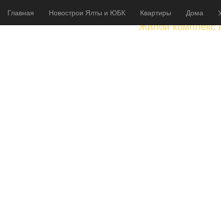
Главная
Новострои Ялты и ЮБК
Квартиры
Дома
Жилой комплекс 