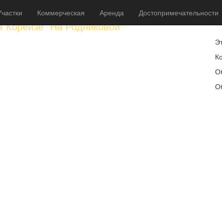
Участки
Коммерческая
Аренда
Достопримечательности
от
в Кореизе "На Родниковой"
Э
Ко
О
О