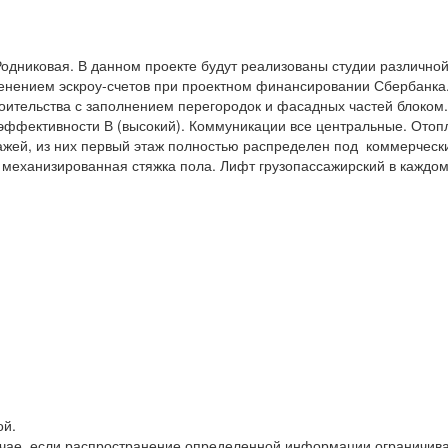
 Родниковая. В данном проекте будут реализованы студии различн
енением эскроу-счетов при проектном финансировании Сбербанка. 
роительства с заполнением перегородок и фасадных частей блоко
эффективности В (высокий). Коммуникации все центральные. Отоп
этажей, из них первый этаж полностью распределен под коммерчес
 и механизированная стяжка пола. Лифт грузопассажирский в кажд
ой.
В случае, если распространение определенной информации огранич