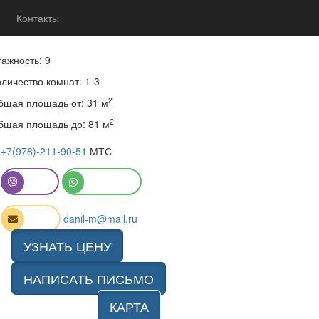
Контакты
2
 195 000 до 330 000 руб.
за 1 м
тажность: 9
личество комнат: 1-3
2
бщая площадь от: 31 м
2
бщая площадь до: 81 м
+7(978)-211-90-51
МТС
Viber
WhatsApp
Email
danil-m@mail.ru
УЗНАТЬ ЦЕНУ
НАПИСАТЬ ПИСЬМО
КАРТА