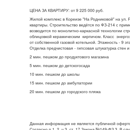
ЦЕНА ЗА КВАРТИРУ: от 9 225 000 руб.
Жилой комплекс в Кореизе "На Родниковой" на ул.
квартиры. Строительство ведётся по ФЗ-214 с прим
возводится по монолитно-каркасной технологии ст
облицовкой керамическим кирпичом. Класс энерго
от собственной газовой котельной. Этажность - 9 
Отделка предчистовая - гипсовая штукатурка стен
2 мин. пешком до продуктового магазина
5 мин. пешком до детскогосада
10 мин. пешком до школы
15 мин. пешком до амбулатории
20 мин. пешком до городского пляжа
Данная информация не является публичной оферт
Согласно п.1, 2, ч.3, ст. 17 Закона №149-ФЗ 3. 