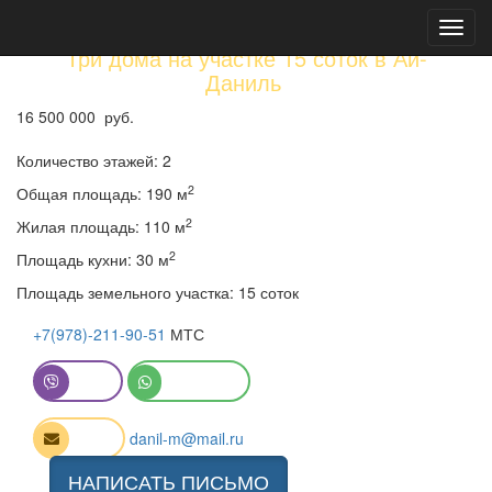
Toggl
navig
Три дома на участке 15 соток в Ай-
Даниль
16 500 000 руб.
Количество этажей: 2
2
Общая площадь: 190 м
2
Жилая площадь: 110 м
2
Площадь кухни: 30 м
Площадь земельного участка: 15 соток
+7(978)-211-90-51
МТС
Viber
WhatsApp
Email
danil-m@mail.ru
НАПИСАТЬ ПИСЬМО