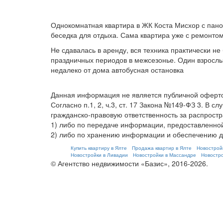
Однокомнатная квартира в ЖК Коста Мисхор с пано
беседка для отдыха. Сама квартира уже с ремонтом
Не сдавалась в аренду, вся техника практически н
праздничных периодов в межсезонье. Один взрослы
недалеко от дома автобусная остановка
Данная информация не является публичной оферт
Согласно п.1, 2, ч.3, ст. 17 Закона №149-ФЗ 3. 
гражданско-правовую ответственность за распрост
1) либо по передаче информации, предоставленной
2) либо по хранению информации и обеспечению до
Купить квартиру в Ялте
Продажа квартир в Ялте
Новострой
Новостройки в Ливадии
Новостройки в Массандре
Новостро
© Агентство недвижимости «Базис», 2016-2026.