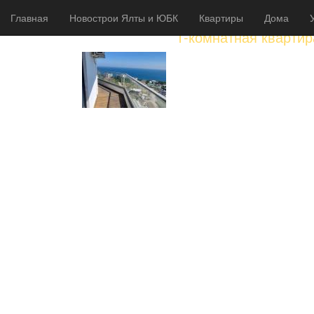
Главная
Новострои Ялты и ЮБК
Квартиры
Дома
1-комнатная кварти