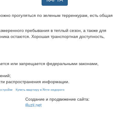
можно прогуляться по зеленым терренкурам, есть общая
азмеренного пребывания в теплый сезон, а также для
хника остаются. Хорошая транспортная доступность,
ивается или запрещается федеральными законами,
ений;
ости распространения информации.
востройке
Купить квартиру в Ялте недорого
Создание и продвижение сайта:
illuzii.net