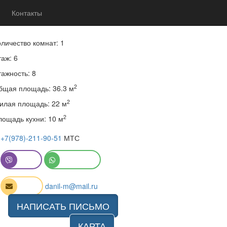
Контакты
0 900 000 руб.
оличество комнат: 1
аж: 6
тажность: 8
2
бщая площадь: 36.3 м
2
илая площадь: 22 м
2
лощадь кухни: 10 м
+7(978)-211-90-51
МТС
Viber
WhatsApp
Email
danil-m@mail.ru
НАПИСАТЬ ПИСЬМО
КАРТА