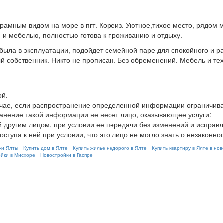
рамным видом на море в пгт. Кореиз. Уютное,тихое место, рядом 
 и мебелью, полностью готова к проживанию и отдыху.
е была в эксплуатации, подойдет семейной паре для спокойного и р
й собственник. Никто не прописан. Без обременений. Мебель и те
ой.
В случае, если распространение определенной информации огранич
ранение такой информации не несет лицо, оказывающее услуги:
 другим лицом, при условии ее передачи без изменений и исправл
ступа к ней при условии, что это лицо не могло знать о незаконн
ки Ялты
Купить дом в Ялте
Купить жилье недорого в Ялте
Купить квартиру в Ялте в но
йки в Мисхоре
Новостройки в Гаспре