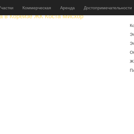
Участки
Коммерческая
Аренда
Достопримечательности
1
ра в Кореизе ЖК Коста Мисхор
К
Эт
Э
О
Ж
П