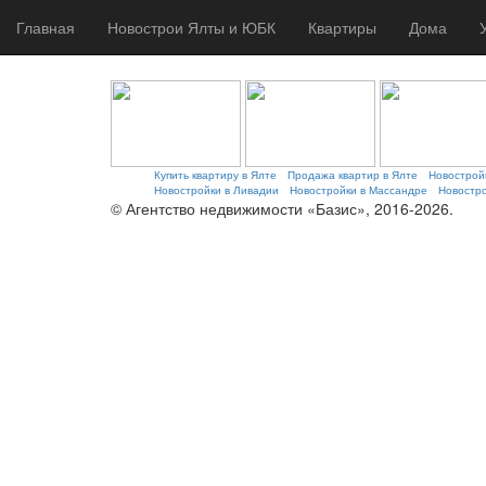
Главная
Новострои Ялты и ЮБК
Квартиры
Дома
Купить квартиру в Ялте
Продажа квартир в Ялте
Новострой
Новостройки в Ливадии
Новостройки в Массандре
Новостро
© Агентство недвижимости «Базис», 2016-2026.