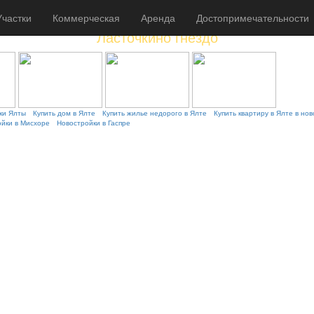
Участки
Коммерческая
Аренда
Достопримечательности
Ласточкино гнездо
ки Ялты
Купить дом в Ялте
Купить жилье недорого в Ялте
Купить квартиру в Ялте в но
йки в Мисхоре
Новостройки в Гаспре